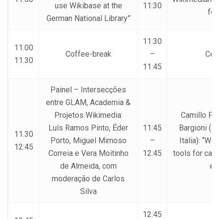
use Wikibase at the
11:30
for
German National Library”
11:30
11.00
Coffee-break
–
Cof
11.30
11:45
Painel – Intersecções
entre GLAM, Academia &
Projetos Wikimedia:
Camillo Pel
Luís Ramos Pinto, Éder
11:45
Bargioni (o
11.30
Porto, Miguel Mimoso
–
Italia): “Wik
12:45
Correia e Vera Moitinho
12:45
tools for cat
de Almeida, com
en
moderação de Carlos
Silva
12:45