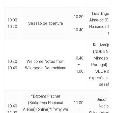
Luís Trigo 
10.20
10.00
Almeida (CO
Sessão de abertura
–
10.20
Humanidades 
10.40
ma
Rui Araújo 
(NDDI/NOV
10.40
Mimoso Cor
10.20
Welcome Notes from
–
Portugal): 
10.40
Wikimedia Deutschland
11.00
SBE e da
experiência d
desafio 
*Barbara Fischer
Jason Ev
(Biblioteca Nacional
11:00
10.40
Nacional
Alemã) (online)*: “Why we
–
11.00
Wikimedian i