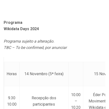
Programa
Wikidata Days 2024
Programa sujeito a alteração.
TBC – To be confirmed, por anunciar
Horas
14 Novembro (5ª feira)
15 Novem
10.00
Éder Por
9.30
Recepção dos
–
Movimento B
10.00
participantes
10.20
Wikidata e