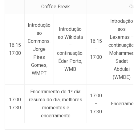
Coffee Break
Cof
Introdução
Introdução
Introdução
aos
ao
ao Wikidata
Lexemas –
Commons:
16:15
16.15
–
continuação:
Jorge
–
17.00
continuação:
Mohammed
Pires
17:00
Éder Porto,
Sadat
Gomes,
WMB
Abdulai
WMPT
(WMDE)
Encerramento do 1º dia:
17:00
17:00
resumo do dia, melhores
–
Encerramento
17.30
momentos e
17:30
encerramento