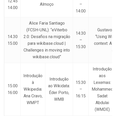
12.45
Almoço
–
14.00
14:00
Alice Faria Santiago
(FCSH-UNL): “eViterbo
Gustavo C
14:30
14.30
2.0: Desafios na migração
“Using Wik
–
15.00
para wikibase.cloud |
context: A C
15:30
Challenges in moving into
ap
wikibase.cloud”
Introdução
Introdução
aos
Introdução
à
15:30
Lexemas:
15.00
ao Wikidata:
Wikipedia:
–
Mohammed
16:00
Éder Porto,
Ana Cravo,
16:15
Sadat
WMB
WMPT
Abdulai
(WMDE)